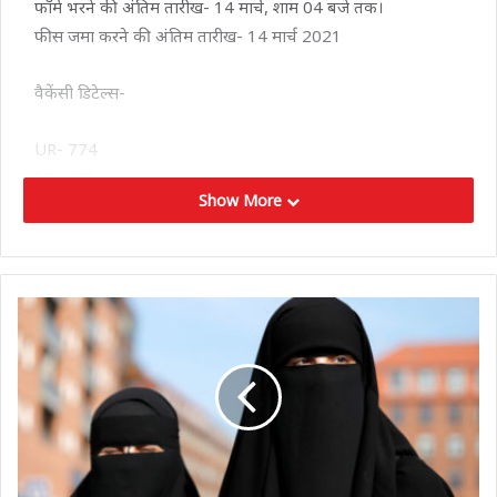
फॉर्म भरने की अंतिम तारीख- 14 मार्च, शाम 04 बजे तक।
फीस जमा करने की अंतिम तारीख- 14 मार्च 2021
वैकेंसी डिटेल्स-
UR- 774
SC- 272
Show More
ST- 1099
PH- 143
ESM- 85
योग्यता-
उम्मीदवार के पास न्यूनतम 50 अंकों के साथ बैचलर डिग्री होना
अनिवार्य है।
उम्मीदवार का T-TET पेपर-2 पास करना और सर्टिफिकेट होना
अनिवार्य है।