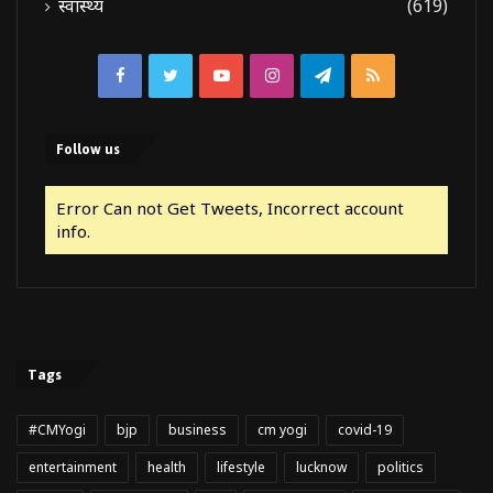
स्वास्थ्य
(619)
Facebook
Twitter
YouTube
Instagram
Telegram
RSS
Follow us
Error Can not Get Tweets, Incorrect account
info.
Tags
#CMYogi
bjp
business
cm yogi
covid-19
entertainment
health
lifestyle
lucknow
politics