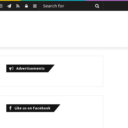
Search
uTube
Instagram
Telegram
RSS
Log
Sidebar
for
In
Advertisements
Like us on Facebook