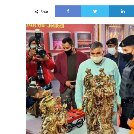
an
Facebook
Twitter
email
Share