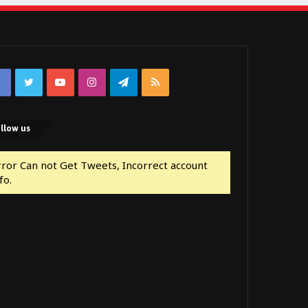
Facebook
Twitter
YouTube
Instagram
Telegram
RSS
llow us
rror Can not Get Tweets, Incorrect account
fo.