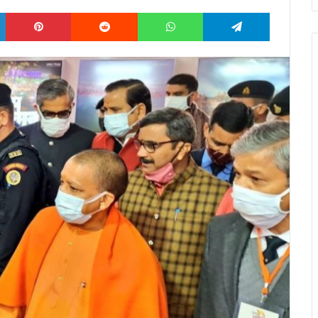
LinkedIn
Pinterest
Reddit
WhatsApp
Telegram