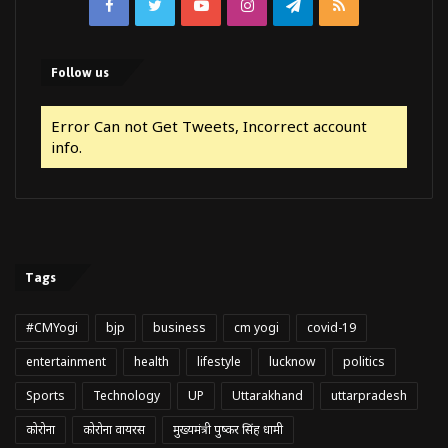
Facebook
Twitter
YouTube
Instagram
Telegram
RSS
Follow us
Error Can not Get Tweets, Incorrect account
info.
Tags
#CMYogi
bjp
business
cm yogi
covid-19
entertainment
health
lifestyle
lucknow
politics
Sports
Technology
UP
Uttarakhand
uttarpradesh
कोरोना
कोरोना वायरस
मुख्यमंत्री पुष्कर सिंह धामी