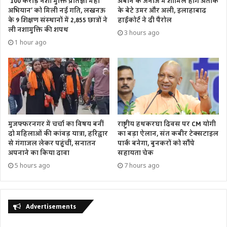
‘100 करोड़ नशा मुक्ति प्रतिज्ञा महा
अबान के जनाजे में शामिल होंगे अतीक
अभियान’ को मिली नई गति, लखनऊ
के बेटे उमर और अली, इलाहाबाद
के 9 शिक्षण संस्थानों में 2,855 छात्रों ने
हाईकोर्ट ने दी पैरोल
ली नशामुक्ति की शपथ
3 hours ago
1 hour ago
मुजफ्फरनगर में चर्चा का विषय बनीं
राष्ट्रीय हथकरघा दिवस पर CM योगी
दो महिलाओं की कांवड़ यात्रा, हरिद्वार
का बड़ा ऐलान, संत कबीर टेक्सटाइल
से गंगाजल लेकर पहुंचीं, सनातन
पार्क बनेगा, बुनकरों को सौंपे
अपनाने का किया दावा
सहायता चेक
5 hours ago
7 hours ago
Advertisements