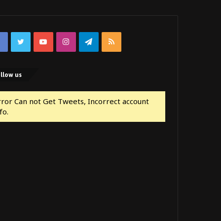
Facebook
Twitter
YouTube
Instagram
Telegram
RSS
llow us
rror Can not Get Tweets, Incorrect account
fo.