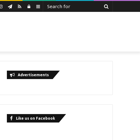
Search
uTube
Instagram
Telegram
RSS
Log
Sidebar
for
In
Advertisements
Like us on Facebook