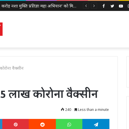
‘100 करोड़ नशा मुक्ति प्रतिज्ञा महा अभियान’ को मिली नई गति, लखनऊ के 9 शिक्षण संस्थानों में 2,855 छात्रों ने ली नशामुक्ति की शपथ
Facebook
Twitter
Yo
कोरोना वैक्सीन
1.5 लाख कोरोना वैक्सीन
240
Less than a minute
LinkedIn
Pinterest
Reddit
WhatsApp
Telegram