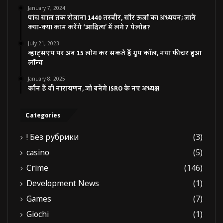
January 7, 2024
साल के अन्दर इसका समाधान निकालने के लिए निर्देश दिये हैं, ताकि
पांच साल तक रोजाना 1440 तस्वीर, सौर ऊर्जा का अध्ययन; जानें
किसी महिला को जंगली जानवरों एवं दुर्घटनाओं का शिकार न होना पड़े।
क्या-क्या काम करेंगे ‘आदित्य’ में लगे 7 पेलोड?
विधानसभा अध्यक्ष श्री प्रेमचन्द अग्रवाल ने कहा कि ‘‘पंचायतीराज
July 21, 2023
व्यवस्था विकेन्द्रीकृत लोकतंत्र का सशक्तिकरण’’ सम्मेलन का शुभारम्भ
व्हाट्सएप पर अब 15 लोग कर सकते हैं ग्रुप कॉल, नया फीचर हुआ
लॉन्च
देवभूमि उत्तराखण्ड से हो रहा है। पंचायतीराज व्यवस्था देश में प्राचीन
समय से चली आ रही है। महात्मा गांधी जी के दर्शन भी पंचायतों से जुड़े
January 8, 2025
कौन हैं वी नारायणन, जो बनेंगे ISRO के नए अध्यक्ष
हुए हैं। त्रिस्तरीय पंचायतों के माध्यम से ग्रामीण क्षेत्र सशक्तीकरण की
ओर बढ़ रहे हैं। पंचायतीराज व्यवस्था को ब्रिटिशकाल में महत्वहीन कर
दिया गया था। लेकिन बाद में अनेक संशोधनों से इस व्यवस्था को
Categories
मजबूती दी गई। 2004 में अलग से केन्द्रीय मंत्रालय बनाया गया।
! Без рубрики
(3)
casino
(5)
Tags
CM Trivendra
panchayat
TRIVENDRA SINGH RAWAT
Crime
(146)
Uttarakhand
विकास
Development News
(1)
Games
(7)
Giochi
(1)