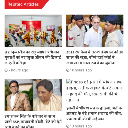
Related Articles
उन्होंने कहा कि ग्राम, क्षेत्र एवं जिला पंचायतों का सशक्तिकरण बहुत
जरूरी है। सर्वांगीण विकास के लिए ग्रामीण एवं शहरी क्षेत्रों का समान
ब्रह्माकुमारीज़ का राष्ट्रव्यापी अभियान:
2013 रेप केस में तरुण तेजपाल को 10
युवाओं को नशामुक्त जीवन की दिलाई
साल की सज़ा, बॉम्बे हाई कोर्ट ने
विकास हो, इसके लिए लगातार प्रयास हो रहे हैं। प्रधानमंत्री नरेन्द्र मोदी ने
जाएगी प्रतिज्ञा
लगाया 10 लाख रुपये का जुर्माना
सबका साथ सबका विकास एवं आत्मनिर्भर भारत का जो संकल्प लिया
7 hours ago
10 hours ago
है इस दिशा में देश तेजी से आगे बढ़ रहा है। लोक सभा अध्यक्ष श्री ओम
बिड़ला ने कहा कि देवभूमि उत्तराखण्ड की धरती पुण्य एवं तप की भूमि
है। सदियों से तपस्वियों, ऋषियों एवं मनीषियों ने उत्तराखण्ड में तप
किया। यह हमारी आस्था की धरती है, श्री बद्रीनाथ, श्री केदारनाथ सहित
चारधाम यहां स्थित हैं।
झांसी में भीषण सड़क हादसा, अतीक
अहमद के बेटे अबान अहमद की मौत,
उमाशंकर सिंह के परिवार के साथ
उन्होंने कहा कि देवभूमि उत्तराखण्ड आने पर उन्हें मानसिक व शारीरिक
एक साथी की भी गई जान
खड़ी BSP, मायावती बोलीं- बेटे को देंगे
रूप से नई ऊर्जा और स्फूर्ति का अनुभव होता है। इससे पूर्व उन्हें
13 hours ago
आगे बढ़ने का मौका