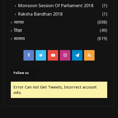
Monsoon Session Of Parliament 2018
(1)
Raksha Bandhan 2018
(1)
व्यापार
(698)
शिक्षा
(49)
स्वास्थ्य
(619)
Facebook
Twitter
YouTube
Instagram
Telegram
RSS
Follow us
Error Can not Get Tweets, Incorrect account
info.