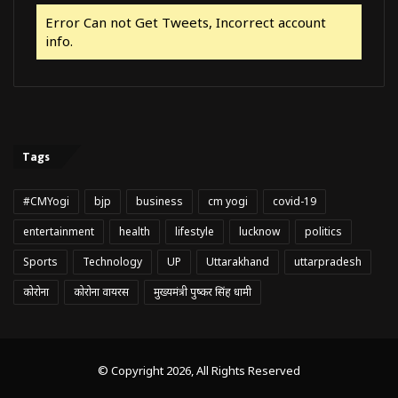
Error Can not Get Tweets, Incorrect account
info.
Tags
#CMYogi
bjp
business
cm yogi
covid-19
entertainment
health
lifestyle
lucknow
politics
Sports
Technology
UP
Uttarakhand
uttarpradesh
कोरोना
कोरोना वायरस
मुख्यमंत्री पुष्कर सिंह धामी
© Copyright 2026, All Rights Reserved