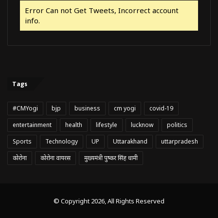
Error Can not Get Tweets, Incorrect account
info.
Tags
#CMYogi
bjp
business
cm yogi
covid-19
entertainment
health
lifestyle
lucknow
politics
Sports
Technology
UP
Uttarakhand
uttarpradesh
कोरोना
कोरोना वायरस
मुख्यमंत्री पुष्कर सिंह धामी
© Copyright 2026, All Rights Reserved