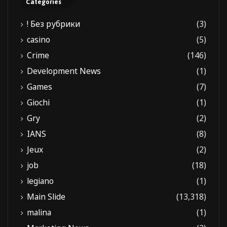
Categories
! Без рубрики
(3)
casino
(5)
Crime
(146)
Development News
(1)
Games
(7)
Giochi
(1)
Gry
(2)
IANS
(8)
Jeux
(2)
job
(18)
legiano
(1)
Main Slide
(13,318)
malina
(1)