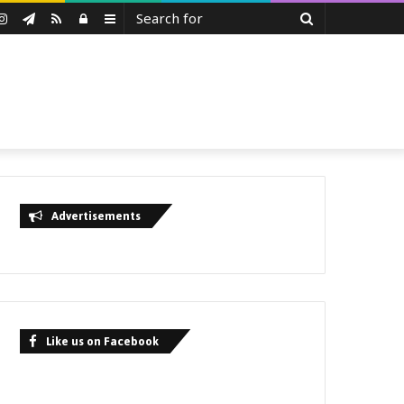
Search
uTube
Instagram
Telegram
RSS
Log
Sidebar
for
In
Advertisements
Like us on Facebook