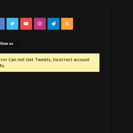
Facebook
Twitter
YouTube
Instagram
Telegram
RSS
llow us
rror Can not Get Tweets, Incorrect account
fo.