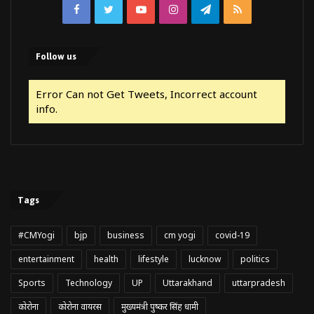
Facebook
Twitter
YouTube
Instagram
Telegram
RSS
Follow us
Error Can not Get Tweets, Incorrect account
info.
Tags
#CMYogi
bjp
business
cm yogi
covid-19
entertainment
health
lifestyle
lucknow
politics
Sports
Technology
UP
Uttarakhand
uttarpradesh
कोरोना
कोरोना वायरस
मुख्यमंत्री पुष्कर सिंह धामी