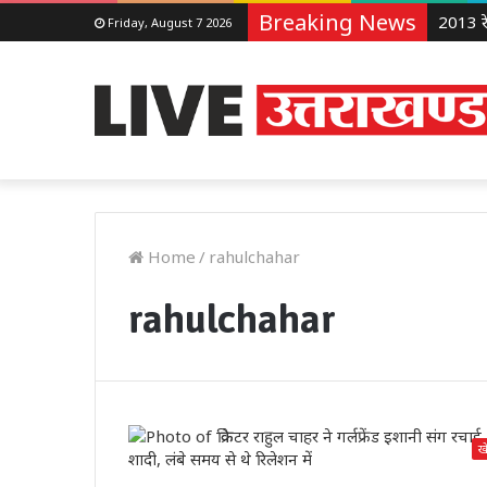
Breaking News
Friday, August 7 2026
Home
/
rahulchahar
rahulchahar
ख