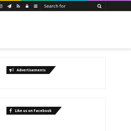
Search
uTube
Instagram
Telegram
RSS
Log
Sidebar
for
In
Advertisements
Like us on Facebook