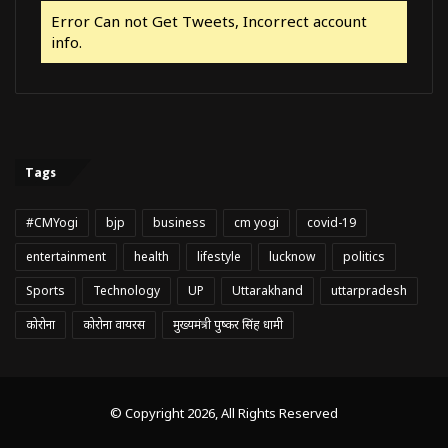
Error Can not Get Tweets, Incorrect account
info.
Tags
#CMYogi
bjp
business
cm yogi
covid-19
entertainment
health
lifestyle
lucknow
politics
Sports
Technology
UP
Uttarakhand
uttarpradesh
कोरोना
कोरोना वायरस
मुख्यमंत्री पुष्कर सिंह धामी
© Copyright 2026, All Rights Reserved