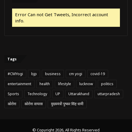
Error Can not Get Tweets, Incorrect account
info.
Tags
#CMYogi
bjp
business
cm yogi
covid-19
entertainment
health
lifestyle
lucknow
politics
Sports
Technology
UP
Uttarakhand
uttarpradesh
कोरोना
कोरोना वायरस
मुख्यमंत्री पुष्कर सिंह धामी
© Copyright 2026, All Rights Reserved