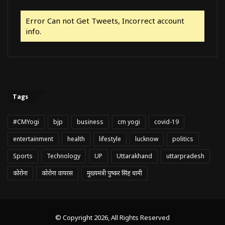
Error Can not Get Tweets, Incorrect account
info.
Tags
#CMYogi
bjp
business
cm yogi
covid-19
entertainment
health
lifestyle
lucknow
politics
Sports
Technology
UP
Uttarakhand
uttarpradesh
कोरोना
कोरोना वायरस
मुख्यमंत्री पुष्कर सिंह धामी
© Copyright 2026, All Rights Reserved