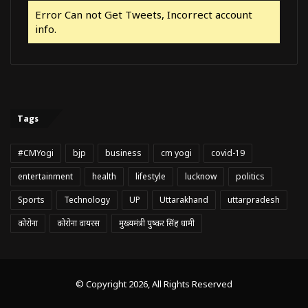
Error Can not Get Tweets, Incorrect account
info.
Tags
#CMYogi
bjp
business
cm yogi
covid-19
entertainment
health
lifestyle
lucknow
politics
Sports
Technology
UP
Uttarakhand
uttarpradesh
कोरोना
कोरोना वायरस
मुख्यमंत्री पुष्कर सिंह धामी
© Copyright 2026, All Rights Reserved