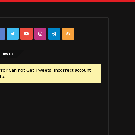
Facebook
Twitter
YouTube
Instagram
Telegram
RSS
llow us
rror Can not Get Tweets, Incorrect account
fo.