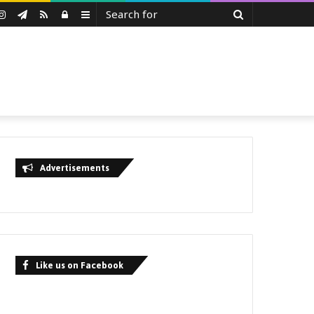
Search
uTube
Instagram
Telegram
RSS
Log
Sidebar
for
In
Advertisements
Like us on Facebook