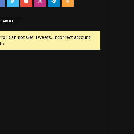
Facebook
Twitter
YouTube
Instagram
Telegram
RSS
llow us
rror Can not Get Tweets, Incorrect account
fo.