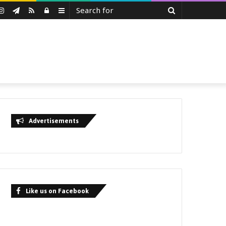
Search
uTube
Instagram
Telegram
RSS
Log
Sidebar
for
In
Advertisements
Like us on Facebook