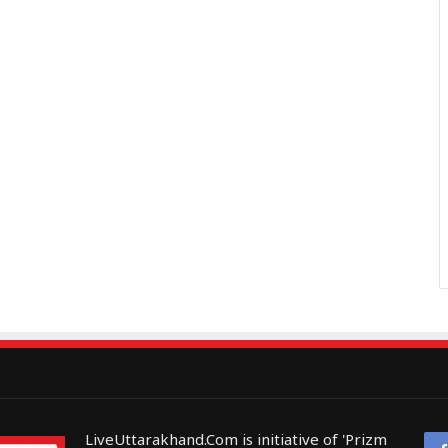
LiveUttarakhand.Com is initiative of 'Prizm