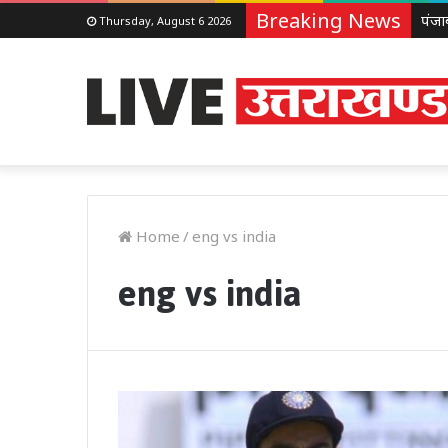
Breaking News
Thursday, August 6 2026
Home
/
eng vs india
eng vs india