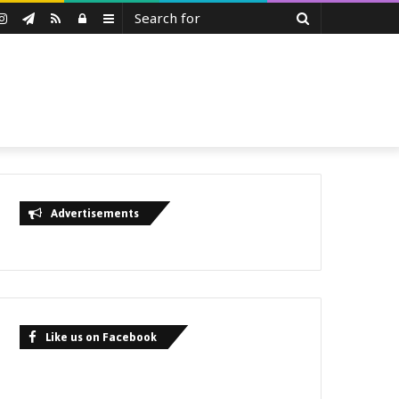
Search
uTube
Instagram
Telegram
RSS
Log
Sidebar
for
In
Advertisements
Like us on Facebook