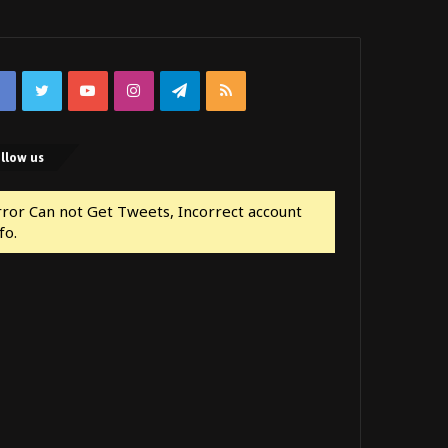
Facebook
Twitter
YouTube
Instagram
Telegram
RSS
llow us
rror Can not Get Tweets, Incorrect account
fo.