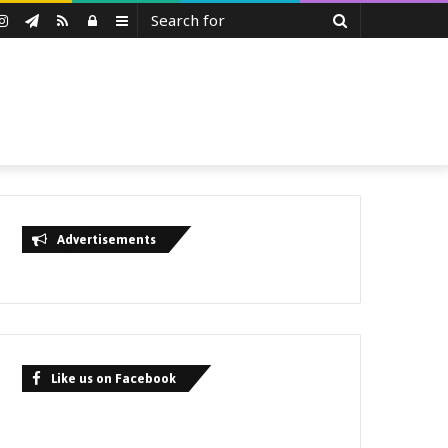
Search
uTube
Instagram
Telegram
RSS
Log
Sidebar
for
In
Advertisements
Like us on Facebook