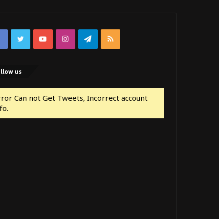
Facebook
Twitter
YouTube
Instagram
Telegram
RSS
llow us
rror Can not Get Tweets, Incorrect account
fo.