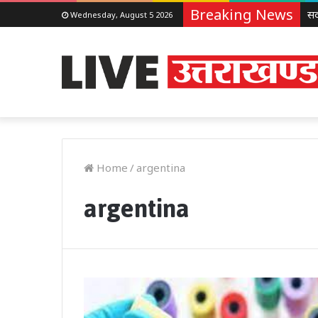
Breaking News
Wednesday, August 5 2026
Home
/
argentina
argentina