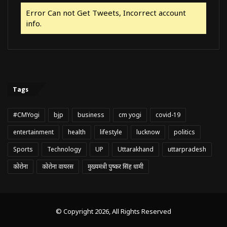
Error Can not Get Tweets, Incorrect account
info.
Tags
#CMYogi
bjp
business
cm yogi
covid-19
entertainment
health
lifestyle
lucknow
politics
Sports
Technology
UP
Uttarakhand
uttarpradesh
कोरोना
कोरोना वायरस
मुख्यमंत्री पुष्कर सिंह धामी
© Copyright 2026, All Rights Reserved