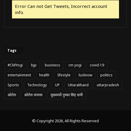
Error Can not Get Tweets, Incorrect account
info.
Tags
#CMYogi
bjp
business
cm yogi
covid-19
entertainment
health
lifestyle
lucknow
politics
Sports
Technology
UP
Uttarakhand
uttarpradesh
कोरोना
कोरोना वायरस
मुख्यमंत्री पुष्कर सिंह धामी
© Copyright 2026, All Rights Reserved