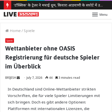
‘टॉक्सिक’ के ट्रेलर ने मचाई धूम, कियारा आडवाणी के सपोर्ट में उतरे सिद्धार्थ मल्होत्रा, बोले- ‘तुम्हारी बेहतरीन फिल्मों में से एक’
Menu
Home
/
Spiele
Spiele
Wettanbieter ohne OASIS
Registrierung für deutsche Spieler
im Überblick
Send
BRIJESH
July 7, 2026
44
3 minutes read
an
In Deutschland sind Online-Wettanbieter strikten
email
Vorschriften, die für viele Spieler Limitierungen mit
sich bringen. Doch es gibt andere Optionen:
Plattformen mit internationalen Lizenzen, die