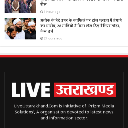
रील
verschiedene Anforderungen aufweisen.
1 hour ago
अतीक के बेटे उमर के काफिले पर टोल प्लाजा में हंगामे
Zahlungsoptionen können eingeschränkt sein, da
का आरोप, 28 गाड़ियों ने बिना टोल दिए बैरियर तोड़ा,
deutsche Banken Transaktionen zu nicht lizenzierten
केस दर्ज
Anbietern blockieren. Problematisches
2 hours ago
Spielverhalten wird nicht von Schutzmechanismen
wie OASIS unterbunden. Technische Schwierigkeiten
oder Kundensupport in deutscher Sprache sind nicht
durchgehend gewährleistet, was sich negativ auf die
Nutzererfahrung auswirken kann.
Legale Gesichtspunkte beachten
Die Nutzung von Anbietern ohne deutsche
LiveUttarakhand.Com is initiative of 'Prizm Media
Genehmigung bewegt sich in einer rechtlichen
Solutions', A organisation devoted to latest news
Grauzone. Während das Spiel an sich nicht strafbar
and information sector.
ist, handeln die Betreiber gegen deutsches Recht.