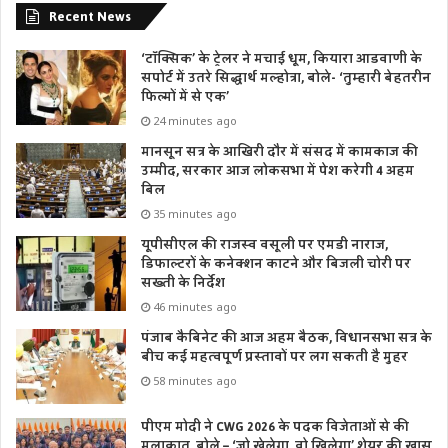
Plattformen.
Recent News
‘टॉक्सिक’ के ट्रेलर ने मचाई धूम, कियारा आडवाणी के
Großzügige Bonusofferten und Kampagnen sind für
सपोर्ट में उतरे सिद्धार्थ मल्होत्रा, बोले- ‘तुम्हारी बेहतरीन
alle Spieler zugänglich, außerhalb der Regelungen des
फिल्मों में से एक’
deutschen Glücksspielstaatsvertrags. Attraktivere
24 minutes ago
Auszahlungsquoten und bessere Chancen auf Gewinne
मानसून सत्र के आखिरी दौर में संसद में कामकाज की
sind weit verbreitet. Die Registrierung erfolgt
उम्मीद, सरकार आज लोकसभा में पेश करेगी 4 अहम
बिल
unkompliziert ohne komplexe
35 minutes ago
Überprüfungsverfahren durch zentrale Sperrlisten.
यूपीसीएल की राजस्व वसूली पर एमडी नाराज,
डिफाल्टरों के कनेक्शन काटने और बिजली चोरी पर
Nachteile und Risiken
सख्ती के निर्देश
46 minutes ago
Der fehlende Verbraucherschutz durch deutsche
पंजाब कैबिनेट की आज अहम बैठक, विधानसभा सत्र के
Behörden stellt das Hauptrisiko dar. Bei Konflikten
बीच कई महत्वपूर्ण प्रस्तावों पर लग सकती है मुहर
mit dem Betreiber fehlen örtliche Kontaktstellen,
58 minutes ago
und juristische Maßnahmen gestalten sich
kompliziert. Zudem besteht keine Garantie für die
पीएम मोदी ने CWG 2026 के पदक विजेताओं से की
Auszahlung von Gewinnen, da internationale Lizenzen
मुलाकात, बोले – ‘जो खेलेगा, वो खिलेगा’ शेयर की खास