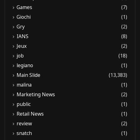
Games
(7)
Die Auswahl einer vertrauenswürdigen Wettplattform
erfordert sorgfältige Recherche. Achten Sie zunächst
Giochi
(1)
auf valid licenses aus Malta, Gibraltar oder Curacao,
Gry
(2)
die international anerkannt sind und umfassende
IANS
(8)
Sicherheitsmaßnahmen gewährleisten. Prüfen Sie
Jeux
(2)
zudem Nutzerbewertungen und die Angebot
job
(18)
bekannter Zahlungsoptionen wie digitale Währungen
oder E-Wallets.
legiano
(1)
Main Slide
(13,383)
Seriöse Anbieter zeichnen sich durch transparente
malina
(1)
Geschäftsbedingungen, zügige Auszahlungen und
Marketing News
(2)
kompetenten Kundenservice aus. Die Webseite sollte
public
(1)
SSL-Verschlüsselung verwenden und detaillierte
Angaben zur Lizenzierung zur Verfügung stellen. Ein
Retail News
(1)
umfassendes Wettkatalog sowie faire Odds sind
review
(2)
weitere Indizien für Qualität und Zuverlässigkeit.
snatch
(1)