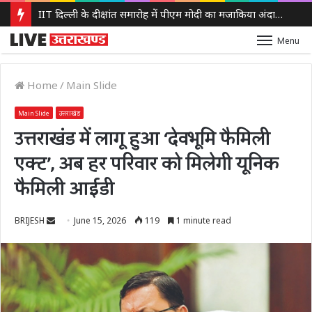
IIT दिल्ली के दीक्षांत समारोह में पीएम मोदी का मजाकिया अंदाज, बोले – ‘मैं बाबा बागेश्वर नहीं हूं, लेकिन मन में कुछ तो चल रहा होगा’
Menu
Home
/
Main Slide
Main Slide
उत्तराखंड
उत्तराखंड में लागू हुआ ‘देवभूमि फैमिली
एक्ट’, अब हर परिवार को मिलेगी यूनिक
फैमिली आईडी
Send
BRIJESH
June 15, 2026
119
1 minute read
an
email