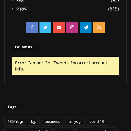
स्वास्थ्य
(619)
Facebook
Twitter
YouTube
Instagram
Telegram
RSS
Follow us
Error Can not Get Tweets, Incorrect account
info.
Tags
#CMYogi
bjp
business
cm yogi
covid-19