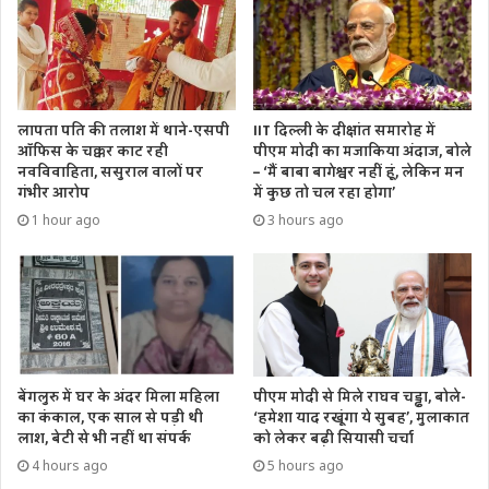
लापता पति की तलाश में थाने-एसपी
IIT दिल्ली के दीक्षांत समारोह में
ऑफिस के चक्कर काट रही
पीएम मोदी का मजाकिया अंदाज, बोले
नवविवाहिता, ससुराल वालों पर
– ‘मैं बाबा बागेश्वर नहीं हूं, लेकिन मन
गंभीर आरोप
में कुछ तो चल रहा होगा’
1 hour ago
3 hours ago
बेंगलुरु में घर के अंदर मिला महिला
पीएम मोदी से मिले राघव चड्ढा, बोले-
का कंकाल, एक साल से पड़ी थी
‘हमेशा याद रखूंगा ये सुबह’, मुलाकात
लाश, बेटी से भी नहीं था संपर्क
को लेकर बढ़ी सियासी चर्चा
4 hours ago
5 hours ago