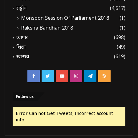
राष्ट्रीय
(4,517)
Monsoon Session Of Parliament 2018
(1)
Raksha Bandhan 2018
(1)
व्यापार
(698)
शिक्षा
(49)
स्वास्थ्य
(619)
Facebook
Twitter
YouTube
Instagram
Telegram
RSS
Follow us
Error Can not Get Tweets, Incorrect account
info.