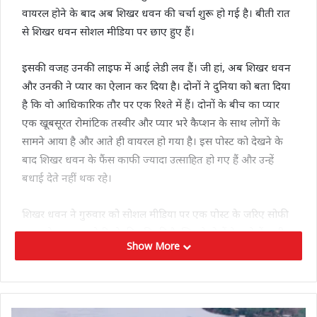
वायरल होने के बाद अब शिखर धवन की चर्चा शुरू हो गई है। बीती रात
से शिखर धवन सोशल मीडिया पर छाए हुए हैं।
इसकी वजह उनकी लाइफ में आई लेडी लव हैं। जी हां, अब शिखर धवन
और उनकी ने प्यार का ऐलान कर दिया है। दोनों ने दुनिया को बता दिया
है कि वो आधिकारिक तौर पर एक रिश्ते में हैं। दोनों के बीच का प्यार
एक खूबसूरत रोमांटिक तस्वीर और प्यार भरे कैप्शन के साथ लोगों के
सामने आया है और आते ही वायरल हो गया है। इस पोस्ट को देखने के
बाद शिखर धवन के फैंस काफी ज्यादा उत्साहित हो गए हैं और उन्हें
बधाई देते नहीं थक रहे।
शिखर धवन ने गुरुवार को सोशल मीडिया पर एक पोस्ट के जरिए सोफी
शाइन के साथ अपने रिश्ते की पुष्टि की है, जिससे दोनों के बारे में सभी
Show More
अटकलों पर विराम लग गया है। शिखर धवन ने अपने इंस्टाग्राम हैंडल पर
सोफी शाइन द्वारा किए गए पोस्ट को शेयर किया है। काफी समय से दोनों
एक-दूसरे को डेट कर रहे हैं और लगातार दोनों को साथ देखा जा रहा था
और इसी से अटकलें शुरू हुईं कि दोनों प्यार में हैं। लंबे वक्त से शिखर