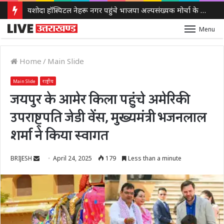
यशोदा हॉस्पिटल नेहरू नगर पहुंचे भाजपा अल्पसंख्यक मोर्चा के राष्ट्रीय अध्यक्ष जमाल सिद्दीकी, चेयरमैन डॉ. दिनेश अरोड़ा एवं एमडी डॉ. रजत अरोड़ा से की मुलाकात
Menu
Home
/
Main Slide
Main Slide
राष्ट्रीय
जयपुर के आमेर किला पहुंचे अमेरिकी
उपराष्ट्रपति जेडी वेंस, मुख्यमंत्री भजनलाल
शर्मा ने किया स्वागत
Send
BRIJESH
April 24, 2025
179
Less than a minute
an
email