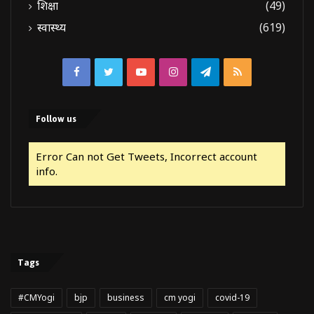
शिक्षा
(49)
स्वास्थ्य
(619)
Facebook
Twitter
YouTube
Instagram
Telegram
RSS
Follow us
Error Can not Get Tweets, Incorrect account
info.
Tags
#CMYogi
bjp
business
cm yogi
covid-19