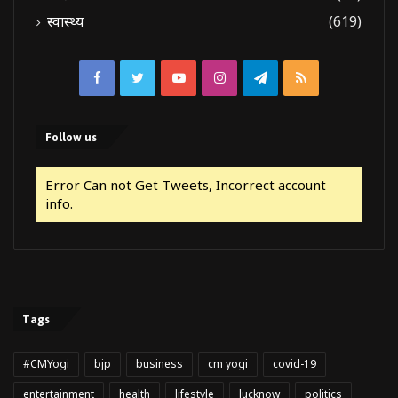
स्वास्थ्य
(619)
Facebook
Twitter
YouTube
Instagram
Telegram
RSS
Follow us
Error Can not Get Tweets, Incorrect account
info.
Tags
#CMYogi
bjp
business
cm yogi
covid-19
entertainment
health
lifestyle
lucknow
politics