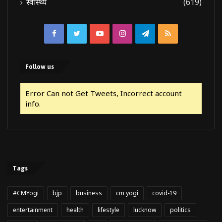
स्वास्थ्य
(619)
Facebook
Twitter
YouTube
Instagram
Telegram
RSS
Follow us
Error Can not Get Tweets, Incorrect account
info.
Tags
#CMYogi
bjp
business
cm yogi
covid-19
entertainment
health
lifestyle
lucknow
politics