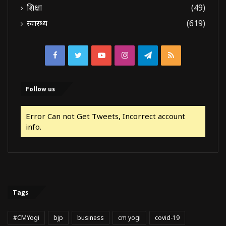
शिक्षा
(49)
स्वास्थ्य
(619)
Facebook
Twitter
YouTube
Instagram
Telegram
RSS
Follow us
Error Can not Get Tweets, Incorrect account
info.
Tags
#CMYogi
bjp
business
cm yogi
covid-19