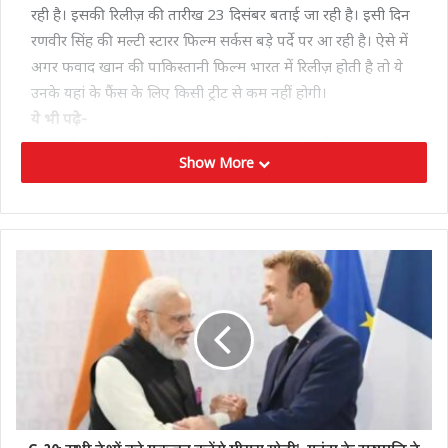
रही है। इसकी रिलीज़ की तारीख 23 दिसंबर बताई जा रही है। इसी दिन
रणवीर सिंह की मल्टी स्टारर फिल्म सर्कस बड़े पर्दे पर आ रही है। ऐसे में
अगर फवाद खान की पाकिस्तानी फिल्म भारत में रिलीज़ होती है तो ये
उनके यहां के फैंस के लिए किसी ट्रीट से कम नहीं होगी।
ये भी पढ़े-
मुस्कुराते हुए कारागार से बाहर आए नाहिद हसन, जेल में जीता चुनाव,
Show More
10 महीने बाद रिहाई
सूत्र की माने तो “द लेजेंड ऑफ मौला जट्ट भारत में 23 दिसंबर को रिलीज़
होने की उम्मीद है। ज़ी स्टूडियोज़ इसे भारत में रिलीज़ करने की कोशिश में
लगा हुआ है। इसकी रिलीज़ को लेकर तस्वीर अगले हफ्ते साफ हो
जाएगी कि ये 23 को ही आएगी या इसके लिए किसी और तारीख को
चुना जाएगा।”
फिल्म का बजट है 100 करोड़
पाकिस्तानी सिनेमा के इतिहास में द लेजेंड ऑफ मौला जट्ट सबसे महंगी
फिल्म है। इसका बजट करीब 100 करोड़ रुपये है। इस फिल्म ने कमाई
भी बजट के हिसाब से बेहद दमदार की है। फिल्म के आधिकारिक