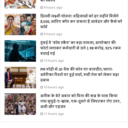
का स्वरूप
9 hours ago
दिल्ली लक्ष्मी योजना: महिलाओं को हर महीने मिलेंगे
₹2,500, जानिए कौन कर सकता है आवेदन और कैसे भरें
फॉर्म
9 hours ago
मुंबई में ‘बॉस स्कैम’ का बड़ा मामला, डायरेक्टर की
फोटो लगाकर कर्मचारी से ठगे 1.98 करोड़, 92% रकम
बचाई गई
10 hours ago
PM मोदी से JD वेंस की फोन पर बातचीत, भारत-
अमेरिका रिश्तों पर हुई चर्चा, रूसी तेल को लेकर बढ़ा
दबाव
10 hours ago
अतीक के बेटे अबान को पिता की कब्र के पास किया
गया सुपुर्द-ए-खाक, एक-दूसरे से लिपटकर रोए उमर,
अली और एहजम
11 hours ago