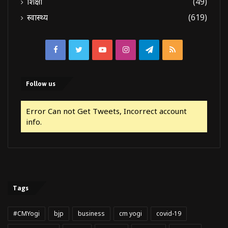
शिक्षा
(49)
स्वास्थ्य
(619)
Facebook
Twitter
YouTube
Instagram
Telegram
RSS
Follow us
Error Can not Get Tweets, Incorrect account
info.
Tags
#CMYogi
bjp
business
cm yogi
covid-19