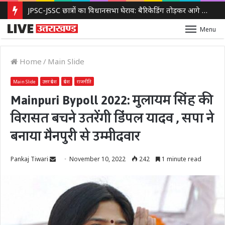
JPSC-JSSC छात्रों का विधानसभा घेराव: बैरिकेडिंग तोड़कर आगे बढ़े प्रदर्शनकारी, पुलिस ने किया लाठीचार्ज और आंसू गैस का इस्तेमाल
Menu
Home
/
Main Slide
Main Slide
उत्तर प्रदेश
प्रदेश
राजनीति
Mainpuri Bypoll 2022: मुलायम सिंह की
विरासत बचने उतरेंगी डिंपल यादव , सपा ने
बनाया मैनपुरी से उम्मीदवार
Send
Pankaj Tiwari
November 10, 2022
242
1 minute read
an
email