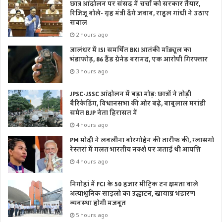
छात्र आंदोलन पर संसद में चर्चा को सरकार तैयार,
रिजिजू बोले- गृह मंत्री देंगे जवाब, राहुल गांधी ने उठाए
सवाल
2 hours ago
जालंधर में ISI समर्थित BKI आतंकी मॉड्यूल का
भंडाफोड़, 86 हैंड ग्रेनेड बरामद, एक आरोपी गिरफ्तार
3 hours ago
JPSC-JSSC आंदोलन में बड़ा मोड़: छात्रों ने तोड़ी
बैरिकेडिंग, विधानसभा की ओर बढ़े, बाबूलाल मरांडी
समेत BJP नेता हिरासत में
4 hours ago
PM मोदी ने लवलीना बोरगोहेन की तारीफ की, ग्लासगो
रेस्तरां में गलत भारतीय नक्शे पर जताई थी आपत्ति
4 hours ago
निगोहां में FCI के 50 हजार मीट्रिक टन क्षमता वाले
अत्याधुनिक साइलो का उद्घाटन, खाद्यान्न भंडारण
व्यवस्था होगी मजबूत
5 hours ago