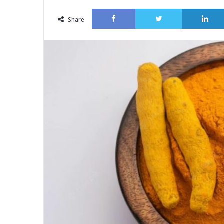
an
Facebook
Twitter
email
Share