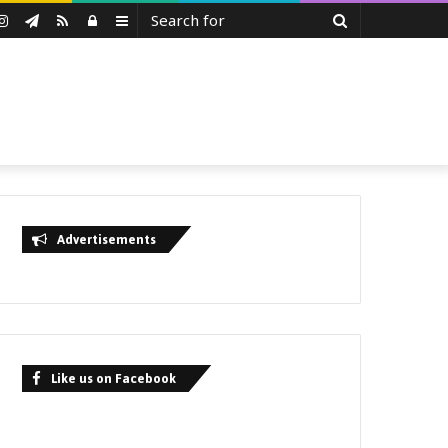
Search
uTube
Instagram
Telegram
RSS
Log
Sidebar
for
In
Advertisements
Like us on Facebook