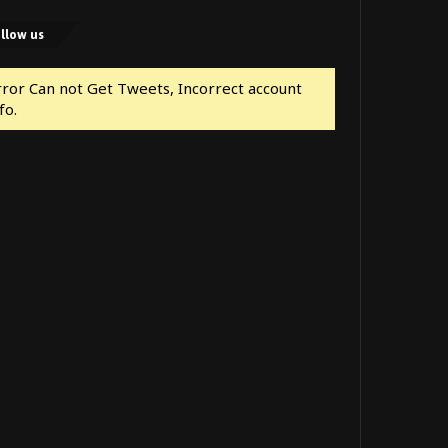
llow us
rror Can not Get Tweets, Incorrect account
fo.