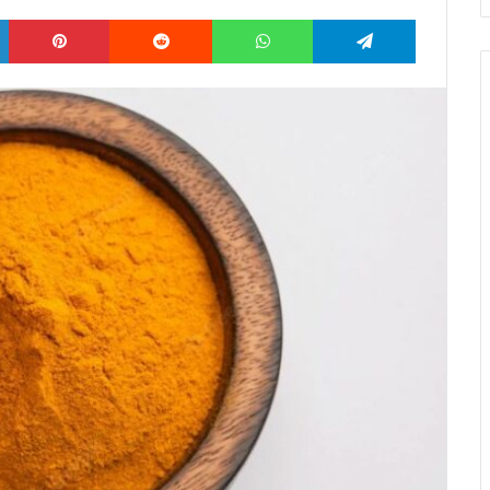
LinkedIn
Pinterest
Reddit
WhatsApp
Telegram