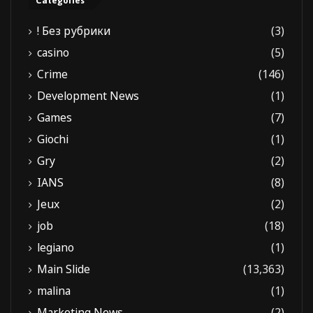
Categories
! Без рубрики
(3)
casino
(5)
Crime
(146)
Development News
(1)
Games
(7)
Giochi
(1)
Gry
(2)
IANS
(8)
Jeux
(2)
job
(18)
legiano
(1)
Main Slide
(13,363)
malina
(1)
Marketing News
(2)