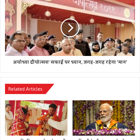
शताब्दी विस्तारक और निकलने है।
Tags
जनसंख्या असंतुलन
जनसंख्या विस्फोट
दत्तात्रेय होसबाले
राष्ट्रीय स्वयंसेवक संघ
सरकार्यवाह
अयोध्या दीपोत्सवः सफाई पर ध्यान, जगह-जगह रहेगा ‘मान’
Related Articles