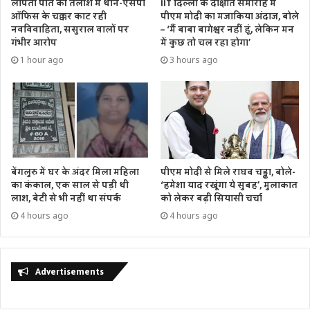
लापता पति की तलाश में थाने-एसपी
IIT दिल्ली के दीक्षांत समारोह में
ऑफिस के चक्कर काट रही
पीएम मोदी का मजाकिया अंदाज, बोले
नवविवाहिता, ससुराल वालों पर
– ‘मैं बाबा बागेश्वर नहीं हूं, लेकिन मन
गंभीर आरोप
में कुछ तो चल रहा होगा’
1 hour ago
3 hours ago
बेंगलुरु में घर के अंदर मिला महिला
पीएम मोदी से मिले राघव चड्ढा, बोले-
का कंकाल, एक साल से पड़ी थी
‘हमेशा याद रखूंगा ये सुबह’, मुलाकात
लाश, बेटी से भी नहीं था संपर्क
को लेकर बढ़ी सियासी चर्चा
4 hours ago
4 hours ago
Advertisements