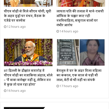
सीएम ने कहा कि प्रधानमंत्री श्री नरेंद्र मोदी के मार्गदर्शन में उत्तराखंड
पीएम मोदी से मिले सीएम योगी, यूपी
लापता पति की तलाश में थाने-एसपी
के अहम मुद्दों पर मंथन, बैठक के
ऑफिस के चक्कर काट रही
लगातार आगे बढ़़ रहा है। पूरे देश में ट्रांसफार्म, रिफॉर्म एवं परफॉर्म की
एजेंडे पर सस्पेंस
नवविवाहिता, ससुराल वालों पर
कार्य संस्कृति देखने को मिल रही है। उन्होंने कहा कि केन्द्र व राज्य
गंभीर आरोप
12 hours ago
सरकार की योजनाएं समाज के अंतिम छोर पर खड़े व्यक्ति को मुख्यधारा
14 hours ago
से जोड़ने पर केंद्रित रहती हैं। उन्होंने कहा कि कोविड काल में दुनिया का
सबसे बड़ा वैक्सीनेशन अभियान भारत में चलाया गया। भारत ने इस
दौरान पड़ोसी देशों को भी वैक्सीन देने का काम किया तथा 20 करोड़
वैक्सीन विभिन्न देशों को उपलब्ध कराई।
मुख्यमंत्री ने गरीब कल्याण अन्न योजना का उल्लेख करते हुये कहा कि
IIT दिल्ली के दीक्षांत समारोह में
बेंगलुरु में घर के अंदर मिला महिला
करोड़ों परिवारों को इस योजना के तहत मुफ़्त में राशन वितरित किया जा
पीएम मोदी का मजाकिया अंदाज, बोले
का कंकाल, एक साल से पड़ी थी
रहा है। उन्होंने कहा कि प्रधानमंत्री श्री नरेंद्र मोदी के नेतृत्व में हम उत्तराखंड
– ‘मैं बाबा बागेश्वर नहीं हूं, लेकिन मन
लाश, बेटी से भी नहीं था संपर्क
में कुछ तो चल रहा होगा’
को देश का सर्वश्रेष्ठ राज्य बनाने की ओर अग्रसर हैं।
17 hours ago
16 hours ago
हरिद्वार सांसद डॉ. रमेश पोखरियाल ’निशंक’ ने सभी प्रतिनिधियों के
निर्विरोध चुने जाने पर इसे हरिद्वार जिले हेतु ऐतिहासिक बताया। उन्होंने