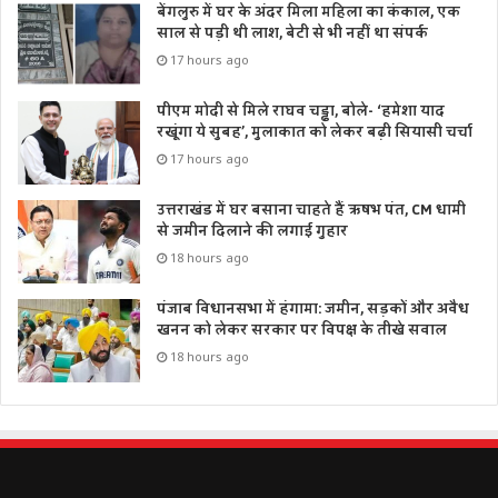
Tags
नव-निर्वाचित पंचायत प्रतिनिधियों
मुख्यमंत्री पुष्कर सिंह धामी
हरिद्वार
बेंगलुरु में घर के अंदर मिला महिला का कंकाल, एक
साल से पड़ी थी लाश, बेटी से भी नहीं था संपर्क
हरिद्वार सांसद डॉ. रमेश पोखरियाल ’निशंक’
17 hours ago
पीएम मोदी से मिले राघव चड्ढा, बोले- ‘हमेशा याद
रखूंगा ये सुबह’, मुलाकात को लेकर बढ़ी सियासी चर्चा
17 hours ago
उत्तराखंड में घर बसाना चाहते हैं ऋषभ पंत, CM धामी
से जमीन दिलाने की लगाई गुहार
18 hours ago
पंजाब विधानसभा में हंगामा: जमीन, सड़कों और अवैध
खनन को लेकर सरकार पर विपक्ष के तीखे सवाल
18 hours ago