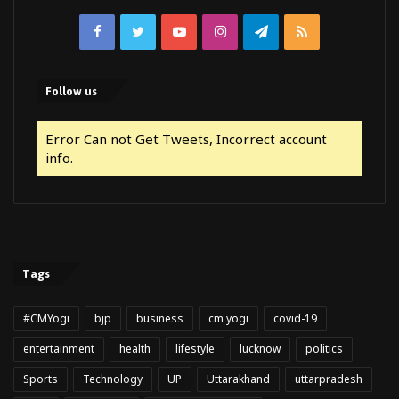
Facebook
Twitter
YouTube
Instagram
Telegram
RSS
Follow us
Error Can not Get Tweets, Incorrect account
info.
Tags
#CMYogi
bjp
business
cm yogi
covid-19
entertainment
health
lifestyle
lucknow
politics
Sports
Technology
UP
Uttarakhand
uttarpradesh