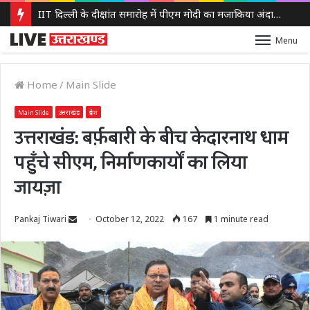
IIT दिल्ली के दीक्षांत समारोह में पीएम मोदी का मजाकिया अंदाज, बोले – ‘मैं बाबा बागेश्वर नहीं हूं, लेकिन मन में कुछ तो चल रहा होगा’
Menu
Home
/
Main Slide
Main Slide
उत्तराखंड
प्रदेश
उत्तराखंड: बर्फ़बारी के बीच केदारनाथ धाम
पहुँचे सीएम, निर्माणकार्यों का लिया
जायज़ा
Send
Pankaj Tiwari
October 12, 2022
167
1 minute read
an
email