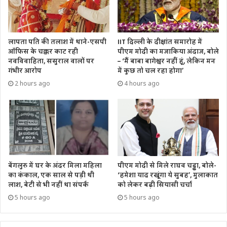
अंदाज है!
चारधाम यात्रा 40 लाख पार
लापता पति की तलाश में थाने-एसपी
IIT दिल्ली के दीक्षांत समारोह में
ऑफिस के चक्कर काट रही
पीएम मोदी का मजाकिया अंदाज, बोले
नवविवाहिता, ससुराल वालों पर
– ‘मैं बाबा बागेश्वर नहीं हूं, लेकिन मन
इधर इस साल चारधाम यात्रा ने भी चालीस लाख का आँकड़ा पार कर
गंभीर आरोप
में कुछ तो चल रहा होगा’
दिया है। मंगलवार शाम तक चारधाम पहुंचे तीर्थयात्रियों की संख्या
2 hours ago
4 hours ago
4049150 है। जबकि श्री बदरीनाथ तथा केदारनाथ धाम में मंगलवार
शाम तक पहुंचे संपूर्ण तीर्थ यात्रियों की संख्या 2968404 है। इसी प्रकार
श्री गंगोत्री यमुनोत्री पहुंचे तीर्थयात्रियों की संख्या 1080746 है।
Tags
केदारनाथ धाम
प्रधानमंत्री मोदी
बर्फबारी
रुद्रप्रयाग
बेंगलुरु में घर के अंदर मिला महिला
पीएम मोदी से मिले राघव चड्ढा, बोले-
का कंकाल, एक साल से पड़ी थी
‘हमेशा याद रखूंगा ये सुबह’, मुलाकात
लाश, बेटी से भी नहीं था संपर्क
को लेकर बढ़ी सियासी चर्चा
5 hours ago
5 hours ago