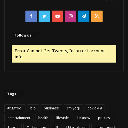
Facebook
Twitter
YouTube
Instagram
Telegram
RSS
Follow us
Error Can not Get Tweets, Incorrect account
info.
Tags
#CMYogi
bjp
business
cm yogi
covid-19
entertainment
health
lifestyle
lucknow
politics
Sports
Technology
UP
Uttarakhand
uttarpradesh