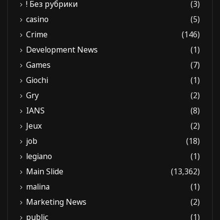
! Без рубрики
(3)
casino
(5)
Crime
(146)
Development News
(1)
Games
(7)
Giochi
(1)
Gry
(2)
IANS
(8)
Jeux
(2)
job
(18)
legiano
(1)
Main Slide
(13,362)
malina
(1)
Marketing News
(2)
public
(1)