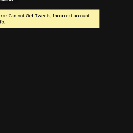
rror Can not Get Tweets, Incorrect account
fo.