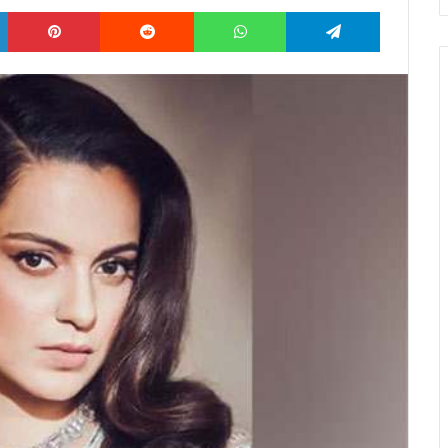
LinkedIn
Pinterest
Reddit
WhatsApp
Telegram