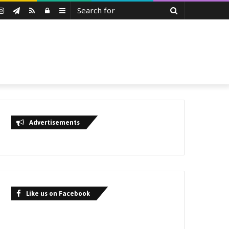
Search
uTube
Instagram
Telegram
RSS
Log
Sidebar
for
In
Advertisements
Like us on Facebook