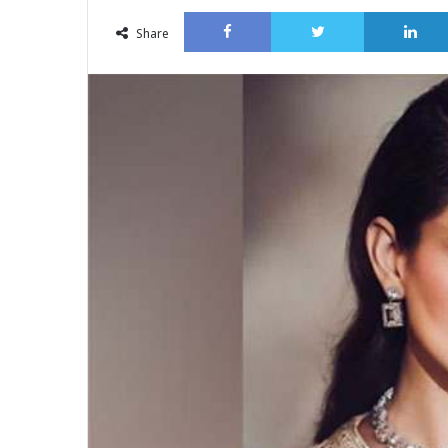
an
Facebook
Twitter
email
Share