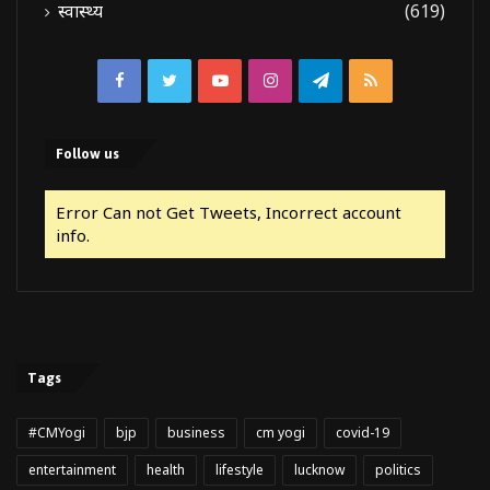
स्वास्थ्य
(619)
Facebook
Twitter
YouTube
Instagram
Telegram
RSS
Follow us
Error Can not Get Tweets, Incorrect account
info.
Tags
#CMYogi
bjp
business
cm yogi
covid-19
entertainment
health
lifestyle
lucknow
politics