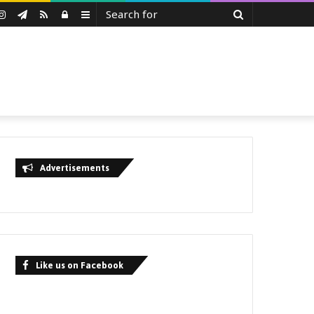
Search
uTube
Instagram
Telegram
RSS
Log
Sidebar
for
In
Advertisements
Like us on Facebook