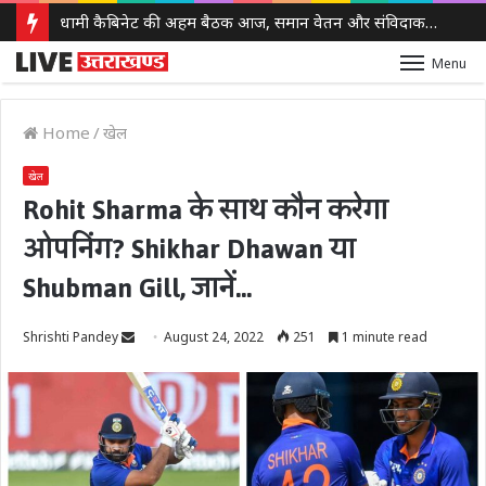
धामी कैबिनेट की अहम बैठक आज, समान वेतन और संविदाकर्मियों के नियमितीकरण समेत कई बड़े फैसलों की उम्मीद
Menu
Home
/
खेल
खेल
Rohit Sharma के साथ कौन करेगा
ओपनिंग? Shikhar Dhawan या
Shubman Gill, जानें…
Send
Shrishti Pandey
August 24, 2022
251
1 minute read
an
email