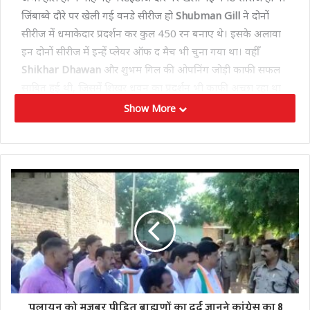
जिंबाब्वे दौरे पर खेली गई वनडे सीरीज हो
Shubman Gill
ने दोनों
सीरीज में धमाकेदार प्रदर्शन कर कुल 450 रन बनाए थे। इसके अलावा
इन दोनों सीरीज में इन्हें प्लेयर ऑफ द मैच भी चुना गया था। वहीँ
Shikhar Dhawan
और शुभम गिल की ओपनिंग जोड़ी काफी सफल
साबित हुई थी, जिसमें शिखर धवन का प्रदर्शन भी काफी अच्छा रहा था
उन्होंने भी कुछ उपयोगी पारियां खेली थी।
Show More
Rohit का ओपनिंग साथी कौन ?
न्यूजीलैंड के पूर्व ऑलराउंडर
Scott Styris
से
Sports 18′
के शो
‘
Sports Over the Top
‘ पर एक इंटरव्यू के दौरान पुछा गया की,
”रोहित शर्मा के साथ ओपनिंग करने में शिखर धवन के अलावा शुभम
गिल की कितनी सम्भावना है ? तो इसके जवाब में उन्होंने कहा कि,”मुझे
अभी लगता है कि रोहित शर्मा बाएं हाथ से बल्लेबाजी करने वाले के साथ
ओपनिंग करना पसंद करते हैं।
टीम में टॉप ऑर्डर में बाएं हाथ से बल्लेबाजी करने वाले ज्यादा खिलाड़ी
पलायन को मजबूर पीड़ित ब्राह्मणों का दर्द जानने कांग्रेस का 8