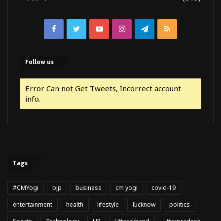
Facebook
Twitter
YouTube
Instagram
Telegram
RSS
Follow us
Error Can not Get Tweets, Incorrect account
info.
Tags
#CMYogi
bjp
business
cm yogi
covid-19
entertainment
health
lifestyle
lucknow
politics