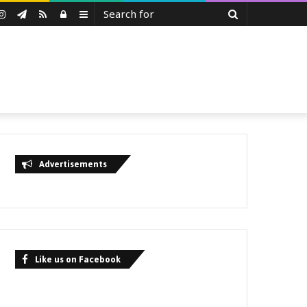
Search
uTube
Instagram
Telegram
RSS
Log
Sidebar
for
In
Advertisements
Like us on Facebook