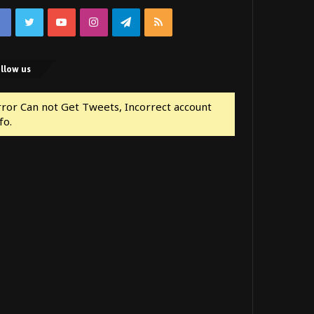
Facebook
Twitter
YouTube
Instagram
Telegram
RSS
llow us
rror Can not Get Tweets, Incorrect account
fo.