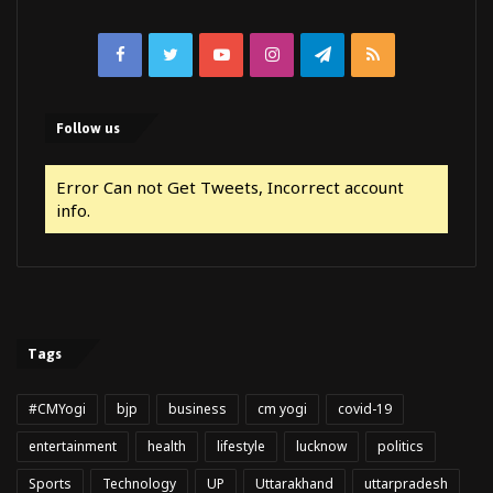
Facebook
Twitter
YouTube
Instagram
Telegram
RSS
Follow us
Error Can not Get Tweets, Incorrect account
info.
Tags
#CMYogi
bjp
business
cm yogi
covid-19
entertainment
health
lifestyle
lucknow
politics
Sports
Technology
UP
Uttarakhand
uttarpradesh