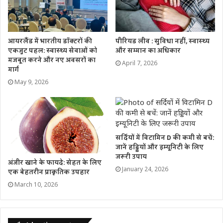
डायबिटीज में ब्लड प्रेशर की समस्या अक्सर लापरवाही बरतने से बढ़
जाती है। जेनरल बॉ़डी चेकअप में शुगर लेवल की भी जांच कराते रहें।
डायबिटीज से ग्रस्त अधिकतर लोगों में किडनी डैमेज होने की आशंका
पीरियड लीव : सुविधा नहीं, स्वास्थ्य
आयरलैंड में भारतीय डॉक्टरों की
बनी रहती है। उच्च कोलेस्ट्रॉल, कार्डियोवैस्कुलर डिजीज, डायबिटीज होने
और सम्मान का अधिकार
एकजुट पहल: स्वास्थ्य सेवाओं को
मजबूत करने और नए अवसरों का
पर खास तौर से किडनी डैमेज होने की संभावना बढ़ जाती है, यदि इन्हें
April 7, 2026
मार्ग
कंट्रोल में ना रखा जाए।
May 9, 2026
Tags
health
lifestyle
सर्दियों में विटामिन D की कमी से बचें:
जानें हड्डियों और इम्यूनिटी के लिए
जरूरी उपाय
अंजीर खाने के फायदे: सेहत के लिए
January 24, 2026
एक बेहतरीन प्राकृतिक उपहार
March 10, 2026