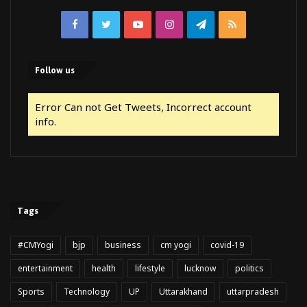
Facebook
Twitter
YouTube
Instagram
Telegram
RSS
Follow us
Error Can not Get Tweets, Incorrect account
info.
Tags
#CMYogi
bjp
business
cm yogi
covid-19
entertainment
health
lifestyle
lucknow
politics
Sports
Technology
UP
Uttarakhand
uttarpradesh