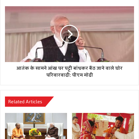
64 हजार किसानों को प्रधानमंत्री किसान सम्मान निधि के तहत लाभ
मिल रहा है। उन्‍होंने कहा कि कोरोना काल में हमारी सरकार ने जीवन व
जीविका को बचाया। फ्री में टेस्‍ट, टीकाकरण, इलाज केसाथ राशन दिया।
संक्रमण की तीसरी वेव को रोकने में वैक्‍सीन का महत्‍व है। सपा बसपा में
ये वैक्‍सीन का पैसा ब्‍लैक हो जाता।
बुंदेलखंड को डकैतों से मुक्त कराया-सीएम योगी
आतंक के सामने आंख पर पट्टी बांधकर बैठ जाने वाले घोर
उन्‍होंने कहा कि बीजेपी के एक हाथ में विकास की छड़ी दूसरे हाथ में
परिवारवादी: पीएम मोदी
बुलडोजर का लीवर है। इस बुलडोजर से एक ओर एक्सप्रेसवे, सड़क और
हाईवे का निर्माण हो रहा तो वहीं ये बुलडोजर माफिया, अपराधी और गुंडों
की अवैध संपत्ति को ढाहाने का काम कर रहा है। आज प्रदेश में पर्याप्त
Related Articles
बिजली बिना भेदभाव मिल रही है। बीजेपी का एजेंडा विकास का एजेंडा
है।