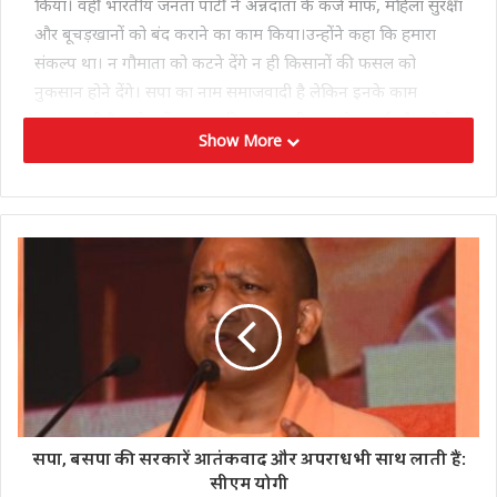
किया। वहीं भारतीय जनता पार्टी ने अन्नदाता के कर्ज माफ, महिला सुरक्षा
और बूचड़खानों को बंद कराने का काम किया।उन्‍होंने कहा कि हमारा
संकल्‍प था। न गौमाता को कटने देंगे न ही किसानों की फसल को
नुकसान होने देंगे। सपा का नाम समाजवादी है लेकिन इनके काम
आतंकवादी है। प्रदेश में जब इनकी सरकार थी तब दंगे कर्फ्यू और लोगों
Show More
में भय व्याप्त हुआ करता था। सपा के कार्यकाल में उत्तर प्रदेश में 700 से
अधिक दंगे हुए वहीं बसपा में 364 दंगे हुए लेकिन आज बीजेपी की
सरकार में पिछले 5 सालों में एक भी दंगा प्रदेश में नहीं हुआ है। आज
त्योहारों पर कर्फ्यू नहीं लगता आज तो कावड़ यात्रा प्रदेश में धूमधाम के
साथ निकल रही है।
सपा ने मारी गरीबों के पेट पर लात-सीएम योगी
सीएम योगी ने कहा समाजवादी पार्टी ने हमेशा गरीबों के पेट पर लात
मारने का काम किया है। समाजवादी पार्टी ने प्रदेश में दिव्यांगजन,
निराश्रित महिला और वृद्धजनों की पेंशन को रोकने का काम किया।
सपा, बसपा की सरकारें आतंकवाद और अपराध भी साथ लाती हैं:
हमारी सरकार ने 1 करोड़ से अधिक दिव्यांगजन, निराश्रित महिला और
सीएम योगी
वृद्धजनों को पेंशन की सुविधा दी है। आज अकेले प्रतापगढ़ के 5 लाख