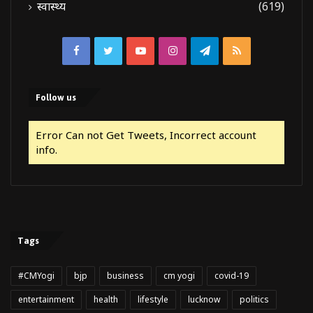
स्वास्थ्य
(619)
Facebook
Twitter
YouTube
Instagram
Telegram
RSS
Follow us
Error Can not Get Tweets, Incorrect account
info.
Tags
#CMYogi
bjp
business
cm yogi
covid-19
entertainment
health
lifestyle
lucknow
politics