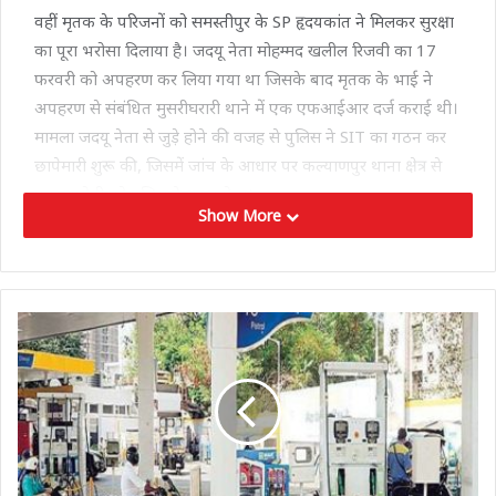
वहीं मृतक के परिजनों को समस्तीपुर के SP हृदयकांत ने मिलकर सुरक्षा
का पूरा भरोसा दिलाया है। जदयू नेता मोहम्मद खलील रिजवी का 17
फरवरी को अपहरण कर लिया गया था जिसके बाद मृतक के भाई ने
अपहरण से संबंधित मुसरीघरारी थाने में एक एफआईआर दर्ज कराई थी।
मामला जदयू नेता से जुड़े होने की वजह से पुलिस ने SIT का गठन कर
छापेमारी शुरू की, जिसमें जांच के आधार पर कल्याणपुर थाना क्षेत्र से
एक आरोपी को पुलिस ने धर दबोचा।
Show More
पुलिस ने जब आरोपी से कड़ाई से पूछताछ की तो उसकी निशानदेही पर
जदयू नेता का शव बरामद किया गया। पुलिस हिरासत में लिए गए विपुल
कुमार के कल्याणपुर थाना क्षेत्र में बासुदेवपुर स्थित मुर्गी फार्म से शव
मिला था। नौकरी दिलाने के नाम पर ली गई रकम न लौटाने के ऐवज में
हत्या करने की बात आरोपी विपुल कुमार ने बताई। अब सोशल मीडिया
पर वायरल वीडियो को लोग मॉब लिंचिंग से जोड़कर देख रहे हैं। फिलहाल
उस मामले पर पुलिस अभी जांच कर रही है।
Tags
bihar