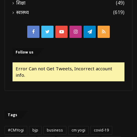
शिक्षा
(49)
स्वास्थ्य
(619)
Facebook
Twitter
YouTube
Instagram
Telegram
RSS
Follow us
Error Can not Get Tweets, Incorrect account
info.
Tags
#CMYogi
bjp
business
cm yogi
covid-19