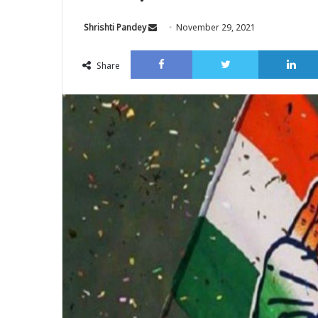
Send
Shrishti Pandey
November 29, 2021
an
Facebook
Twitter
email
Share