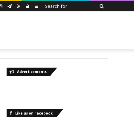
Search
uTube
Instagram
Telegram
RSS
Log
Sidebar
for
In
Advertisements
Like us on Facebook