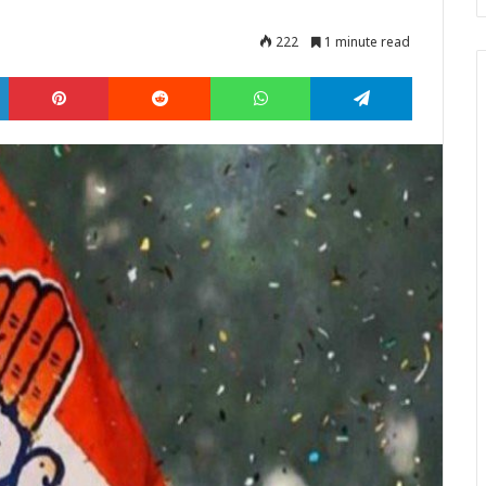
222
1 minute read
LinkedIn
Pinterest
Reddit
WhatsApp
Telegram