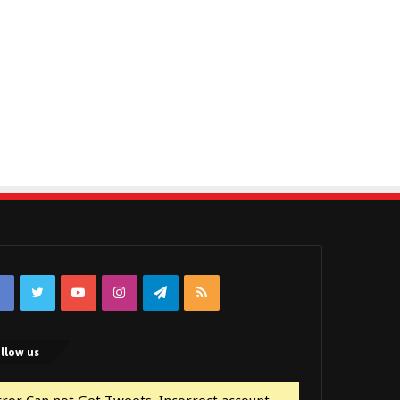
Facebook
Twitter
YouTube
Instagram
Telegram
RSS
llow us
rror Can not Get Tweets, Incorrect account