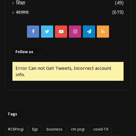
शिक्षा
(49)
स्वास्थ्य
(619)
Facebook
Twitter
YouTube
Instagram
Telegram
RSS
Follow us
Error Can not Get Tweets, Incorrect account
info.
Tags
#CMYogi
bjp
business
cm yogi
covid-19