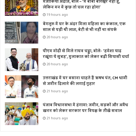
मजाकिया अंदाज, बोले – ‘मैं बाबा बागेश्वर नहीं हूं,
लेकिन मन में कुछ तो चल रहा होगा’
19 hours ago
बेंगलुरु में घर के अंदर मिला महिला का कंकाल, एक
साल से पड़ी थी लाश, बेटी से भी नहीं था संपर्क
20 hours ago
पीएम मोदी से मिले राघव चड्ढा, बोले- ‘हमेशा याद
रखूंगा ये सुबह’, मुलाकात को लेकर बढ़ी सियासी चर्चा
20 hours ago
उत्तराखंड में घर बसाना चाहते हैं ऋषभ पंत, CM धामी
से जमीन दिलाने की लगाई गुहार
21 hours ago
पंजाब विधानसभा में हंगामा: जमीन, सड़कों और अवैध
खनन को लेकर सरकार पर विपक्ष के तीखे सवाल
21 hours ago