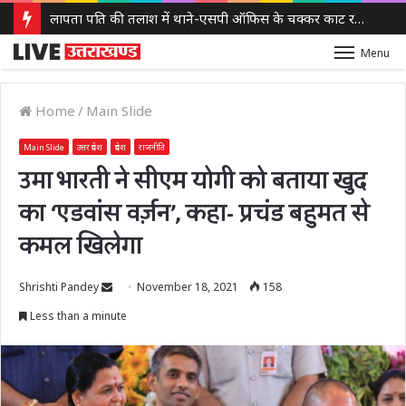
लापता पति की तलाश में थाने-एसपी ऑफिस के चक्कर काट रही नवविवाहिता, ससुराल वालों पर गंभीर आरोप
Menu
Home
/
Main Slide
Main Slide
उत्तर प्रदेश
प्रदेश
राजनीति
उमा भारती ने सीएम योगी को बताया खुद
का ‘एडवांस वर्ज़न’, कहा- प्रचंड बहुमत से
कमल खिलेगा
Send
Shrishti Pandey
November 18, 2021
158
an
Less than a minute
email