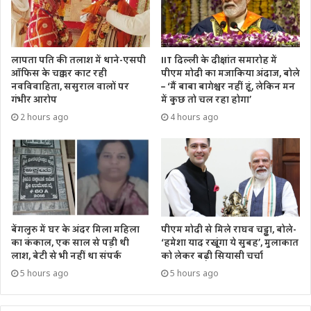
कनाडा से 108 साल बाद वापस भारत आई मां अन्नपूर्णा की मूर्ति, काशी
में हुई पुनर्स्थापित
लापता पति की तलाश में थाने-एसपी
IIT दिल्ली के दीक्षांत समारोह में
ऑफिस के चक्कर काट रही
पीएम मोदी का मजाकिया अंदाज, बोले
नवविवाहिता, ससुराल वालों पर
– ‘मैं बाबा बागेश्वर नहीं हूं, लेकिन मन
Tags
actress
bollywood
entertainmnet
गंभीर आरोप
में कुछ तो चल रहा होगा’
kanganaranaut
vikramgokhale
2 hours ago
4 hours ago
बेंगलुरु में घर के अंदर मिला महिला
पीएम मोदी से मिले राघव चड्ढा, बोले-
का कंकाल, एक साल से पड़ी थी
‘हमेशा याद रखूंगा ये सुबह’, मुलाकात
लाश, बेटी से भी नहीं था संपर्क
को लेकर बढ़ी सियासी चर्चा
5 hours ago
5 hours ago