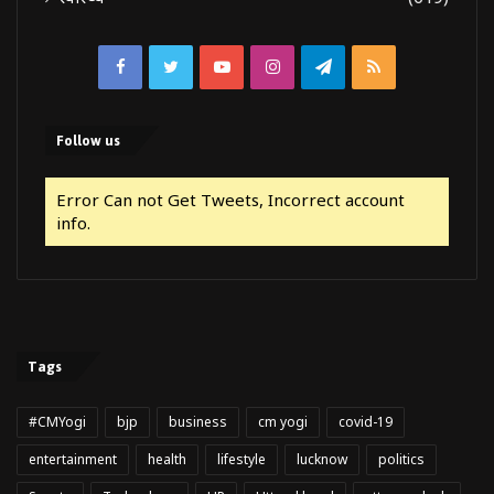
Facebook
Twitter
YouTube
Instagram
Telegram
RSS
Follow us
Error Can not Get Tweets, Incorrect account
info.
Tags
#CMYogi
bjp
business
cm yogi
covid-19
entertainment
health
lifestyle
lucknow
politics