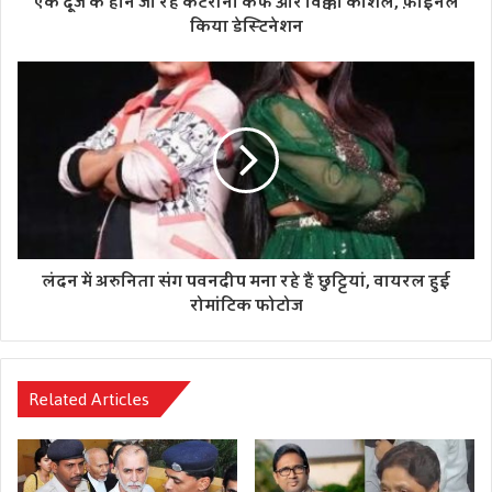
एक दूजे के होने जा रहे कैटरीना कैफ और विक्की कौशल, फ़ाइनल
वाला है।’
किया डेस्टिनेशन
लंदन में अरुनिता संग पवनदीप मना रहे हैं छुट्टियां, वायरल हुई
रोमांटिक फोटोज
Related Articles