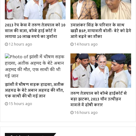
2013 रेप केस में तरुण तेजपाल को 10
उमाशंकर सिंह के परिवार के साथ
साल की सज़ा, बॉम्बे हाई कोर्ट ने
खड़ी BSP, मायावती बोलीं- बेटे को देंगे
लगाया 10 लाख रुपये का जुर्माना
आगे बढ़ने का मौका
12 hours ago
14 hours ago
झांसी में भीषण सड़क हादसा, अतीक
अहमद के बेटे अबान अहमद की मौत,
तरुण तेजपाल को बॉम्बे हाईकोर्ट से
एक साथी की भी गई जान
बड़ा झटका, 2013 यौन उत्पीड़न
15 hours ago
मामले में दोषी करार
16 hours ago