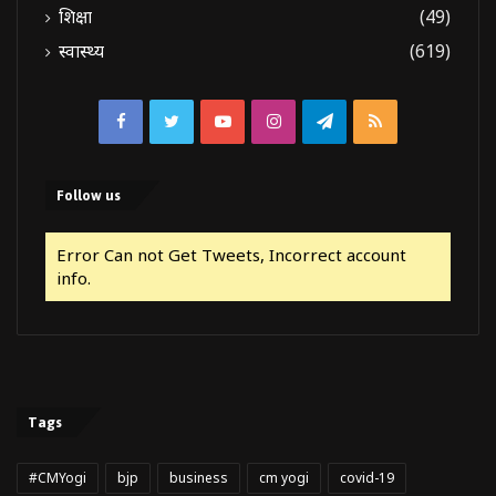
शिक्षा
(49)
स्वास्थ्य
(619)
Facebook
Twitter
YouTube
Instagram
Telegram
RSS
Follow us
Error Can not Get Tweets, Incorrect account
info.
Tags
#CMYogi
bjp
business
cm yogi
covid-19