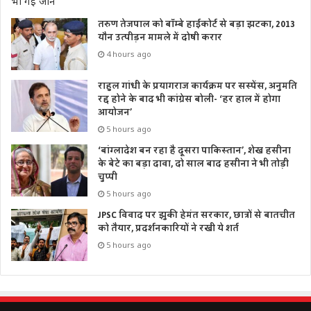
भ्रष्टाचार को जन्म देता है। राजस्व से जुड़े मामलों के समयबद्ध निस्तारण
तरुण तेजपाल को बॉम्बे हाईकोर्ट से बड़ा झटका, 2013
से गांव व शहर के आधे से अधिक विवाद समाप्त हो जाएंगे।
यौन उत्पीड़न मामले में दोषी करार
4 hours ago
मुख्यमंत्री जी ने प्रधानमंत्री जी का आभार व्यक्त करते हुए कहा कि गांवों में
आबादी की भूमि से सम्बन्धित मामलों के निस्तारण करने के लिए घरौनी
राहुल गांधी के प्रयागराज कार्यक्रम पर सस्पेंस, अनुमति
रद्द होने के बाद भी कांग्रेस बोली- ‘हर हाल में होगा
की व्यवस्था की गई है। ग्रामीण आबादी की मैपिंग ड्रोन से कराकर
आयोजन’
सम्बन्धित व्यक्ति का नाम राजस्व अभिलेख में दर्ज कराया जा रहा है।
5 hours ago
घरौनी से व्यक्ति अपनी भूमि पर बैंक से लोन आदि के माध्यम से कारोबार
‘बांग्लादेश बन रहा है दूसरा पाकिस्तान’, शेख हसीना
तथा आय को बढ़ा सकता है। उत्तर प्रदेश घरौनी के मामले में आज देश में
के बेटे का बड़ा दावा, दो साल बाद हसीना ने भी तोड़ी
नम्बर एक है।
चुप्पी
5 hours ago
कार्यक्रम को सम्बोधित करते हुए राजस्व राज्यमंत्री श्री छत्रपाल सिंह
JPSC विवाद पर झुकी हेमंत सरकार, छात्रों से बातचीत
को तैयार, प्रदर्शनकारियों ने रखी ये शर्त
गंगवार ने कहा कि नायब तहसीलदार राजस्व प्रशासन की रीढ़ होते हैं। यह
जनता, कर्मचारियों एवं अधिकारियों के बीच एक महत्वपूर्ण कड़ी होती
5 hours ago
है। नायब तहसीलदार के द्वारा भूमि सम्बन्धित विवाद, गरीब एवं भूमिहीन
व्यक्तियों को भूमि का आवंटन, त्योहारों पर शांति व्यवस्था बनाये रखने से
सम्बन्धित कार्य किये जाते हैं। उन्होंने कहा कि मुख्यमंत्री जी के नेतृत्व व