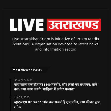
निर्देशन में प्रदेश के 31 वन ग्रामों को राजस्व ग्राम घोषित कर विकास की
मुख्यधारा में शामिल किया गया है। इससे वन ग्राम के निवासियों को
सरकार की जनकल्याणकारी योजनाओं का लाभ मिल रहा है। कार्यक्रम
को राजस्व परिषद के अध्यक्ष श्री मुकुल सिंघल ने भी सम्बोधित किया।
इस अवसर पर मुख्य सचिव श्री आर0के0 तिवारी, अपर मुख्य सचिव
LiveUttarakhand.Com is initiative of 'Prizm Media
सूचना एवं एम0एस0एम0ई0 श्री नवनीत सहगल, अपर मुख्य सचिव
Solutions', A organisation devoted to latest news
राजस्व श्री मनोज कुमार सिंह, राहत आयुक्त श्री रणवीर प्रसाद सहित
and information sector.
शासन-प्रशासन के वरिष्ठ अधिकारीगण उपस्थित थे।
Most Viewed Posts
January 7, 2024
पांच साल तक रोजाना 1440 तस्वीर, सौर ऊर्जा का अध्ययन; जानें
क्या-क्या काम करेंगे ‘आदित्य’ में लगे 7 पेलोड?
July 21, 2023
व्हाट्सएप पर अब 15 लोग कर सकते हैं ग्रुप कॉल, नया फीचर हुआ
लॉन्च