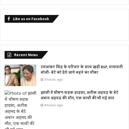
सरकारी व निजी क्षेत्रों में नौकरी की सम्भावनाओं को आगे बढ़ाया जा रहा
है। इसका असर बाजार, प्रति व्यक्ति आय एवं विकास पर दिख रहा है।
Like us on Facebook
उन्होंने कहा कि भारत सरकार की 44 महत्वपूर्ण योजनाओें में उत्तर प्रदेश
प्रथम स्थान पर है। उन्होंने प्रसन्नता व्यक्त करते हुए कहा कि राज्य में
प्रधानमंत्री जी के सपनों व संकल्पों को आगे बढ़ाने का कार्य किया जा रहा
है। चार वर्ष पूर्व, उत्तर प्रदेश देश की छठीं अर्थव्यवस्था थी, जो आज दूसरी
अर्थव्यवस्था बन गयी है। उन्होंने कहा कि यह नया उत्तर प्रदेश है। वर्तमान
Recent News
राज्य सरकार का लक्ष्य है कि अगले 06 वर्ष में उत्तर प्रदेश की अर्थव्यवस्था
उमाशंकर सिंह के परिवार के साथ खड़ी BSP, मायावती
को नम्बर एक अर्थव्यवस्था बनाया जाए। इसके लिए सरकार के साथ
बोलीं- बेटे को देंगे आगे बढ़ने का मौका
सभी को मिलकर कार्य करना होगा।
3 hours ago
मुख्यमंत्री जी ने प्रसन्नता व्यक्त की कि राजस्व विभाग द्वारा विभिन्न
झांसी में भीषण सड़क हादसा, अतीक अहमद के बेटे
प्रक्रियाओं का सरलीकरण किया गया है। राजस्व विभाग द्वारा रिकार्डाें की
अबान अहमद की मौत, एक साथी की भी गई जान
डिजिटलीकरण किया गया। वरासत दर्ज करने की प्रक्रिया को सरल बनाते
4 hours ago
हुए वरासत से सम्बन्धित 13 लाख मामलों का एक समय सीमा के अन्दर
निस्तारण किया गया। उन्होंने कहा कि जब समय से काम नहीं होता है तो
लोगों के मन में अविश्वास पैदा होता है। यह अविश्वास विवाद और