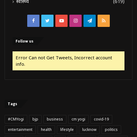
स्वास्थ्य
(619)
Facebook
Twitter
YouTube
Instagram
Telegram
RSS
Follow us
Error Can not Get Tweets, Incorrect account
info.
Tags
#CMYogi
bjp
business
cm yogi
covid-19
entertainment
health
lifestyle
lucknow
politics