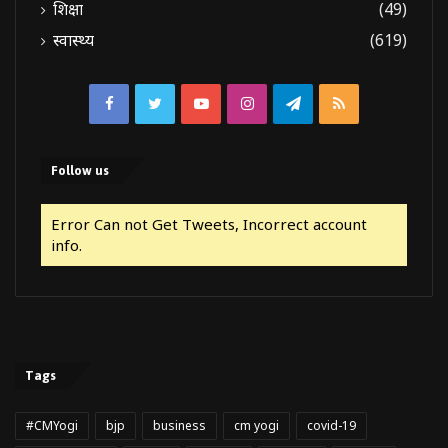
शिक्षा
(49)
स्वास्थ्य
(619)
Facebook
Twitter
YouTube
Instagram
Telegram
RSS
Follow us
Error Can not Get Tweets, Incorrect account
info.
Tags
#CMYogi
bjp
business
cm yogi
covid-19