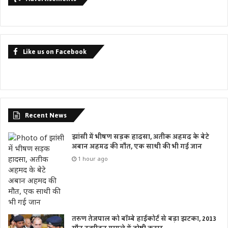
कम्प्यूटर सहायक, बैंक सखी की भर्ती कर बैंकिंग सुविधाओं का लाभ,
अन्य योजनाओं की फीडिंग का कार्य ग्राम स्तर पर किया जायेगा।
मुख्यमंत्री जी ने कहा कि अयोध्या में भव्य श्री राम मन्दिर का निर्माण
Like us on Facebook
कराया जा रहा है। प्रदेश एवं केन्द्र सरकार द्वारा सबका साथ, सबका
विकास, सबका विश्वास के आधार पर कार्य किया जा रहा है। केन्द्र व
प्रदेश सरकार गरीबों एवं असहाय लोगों के हितों के लिये दिन-रात बिना
रुके, बिना थके, बिना डिगे, बिना झुके निरन्तर कार्य कर रही हैं। प्रत्येक
पात्र व्यक्ति को योजनाओं का लाभ दिया जा रहा है। यूपी में सुरक्षा का
Recent News
माहौल है और विगत साढ़े चार वर्ष के कार्यकाल के दौरान कोई भी दंगा
झांसी में भीषण सड़क हादसा, अतीक अहमद के बेटे
नही हुआ। उन्होंने कहा कि उत्तर प्रदेश विकास के पथ पर चलकर देश की
अबान अहमद की मौत, एक साथी की भी गई जान
आर्थिक ताकत बनेगा। प्रदेश में साढ़े चार साल में 4.50 लाख लोगों को
1 hour ago
सरकारी नौकरी दी गई है। उन्होंने कहा कि आज जितनी परियोजनाओं
का शिलान्यास एवं लोकार्पण किया जा रहा है, उसका गुणवत्तापूर्ण समय
से कार्य पूर्ण कराने का कार्य किया जायेगा।
मुख्यमंत्री जी द्वारा लोकार्पित परियोजनाओं में 3.13 करोड़ रुपये की
तरुण तेजपाल को बॉम्बे हाईकोर्ट से बड़ा झटका, 2013